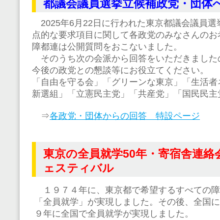
都議会議員選挙立候補政党・団体
2025年6月22日に行われた東京都議会議員
点的な要求項目に関して各政党のみなさんのお
障都連は公開質問をおこないました。
そのうち次の会派から回答をいただきました
今後の政党との懇談等にお役立てください。
「自由を守る会」「グリーンな東京」「生活者
新選組」「立憲民主党」「共産党」「国民民主
⇒
各政党・団体からの回答 特設ページ
東京の全員就学50年・寄宿舎連絡
ェスティバル
１９７４年に、東京都で希望するすべての障
「全員就学」が実現しました。その後、全国に
９年に全国で全員就学が実現しました。